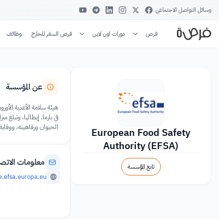
وسائل التواصل الاجتماعي
فرص
دورات اون لاين
فرص السفر للخارج
وظائف
عن المؤسسة
الحيوان ورفاهيته، ووقاية
European Food Safety
Authority (EFSA)
معلومات الاتص
تابع المؤسسة
.efsa.europa.eu