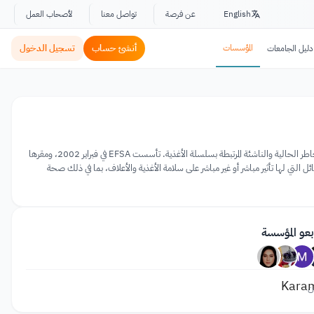
English
عن فرصة
تواصل معنا
لأصحاب العمل
المؤسسات
أنشئ حساب
تسجيل الدخول
دليل الجامعات
هيئة سلامة الأغذية الأوروبية (EFSA) هي وكالة تابعة للاتحاد الأوروبي (EU) تقدم مشورة علمية مستقلة وتتواصل بشأن المخاطر الحالية والناشئة المرتبطة بسلسلة الأغذية. تأسست EFSA في فبراير 2002، ومقرها
لغ ميزانيتها لعام 2016 79.5 مليون يورو، ويبلغ مجموع موظفيها 447. يغطي عمل EFSA جميع المسائل التي لها تأثير مباشر أو غير مباشر على سلامة الأغذية والأعلاف، بما في ذلك صحة
بعو المؤسسة
ن