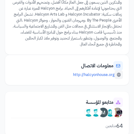
والمبتكرين الذين يسعون إلى جعل العالم مكانًا أفضل، وتمنحهم الأدوات والفرص
التي يحتاجونها لإعادة أفكارهم إلى الحياة. برامج Halcyon المميزة عبارة عن
زمالات سكنية: Halcyon Incubator و Halcyon Arts Lab. تشمل البرامج
الأخرى By The People ،ومهرجان الفنون والحوار ، وجوائز Halcyon ،التي
تحتفل بالإنجاز الاستثنائي في مجالات مثل الفن والمشاريع الاجتماعية والسياسة.
منذ تأسيسها قامت Halcyon ببناء برامج حول المبادئ الأساسية للفضاء،
والمجتمع، والوصول، وتتطور باستمرار لتحديد وتوفير ملاذ لكبار الحالمين
والمخاطرة في جميع أنحاء العالم.
معلومات الاتصال
http://halcyonhouse.org
متابعو المؤسسة
64
متابعين