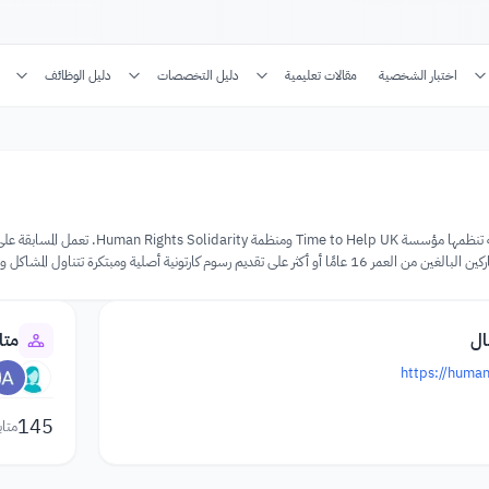
اختبار الشخصية
مقالات تعليمية
دليل التخصصات
دليل الوظائف
هي مسابقة رسوم كارتونية تنظمها مؤس
م كارتونية أصلية ومبتكرة تتناول المشاكل والتحديات التي يواجهها اللاجئون.
ال
متا
https://huma
145
متاب