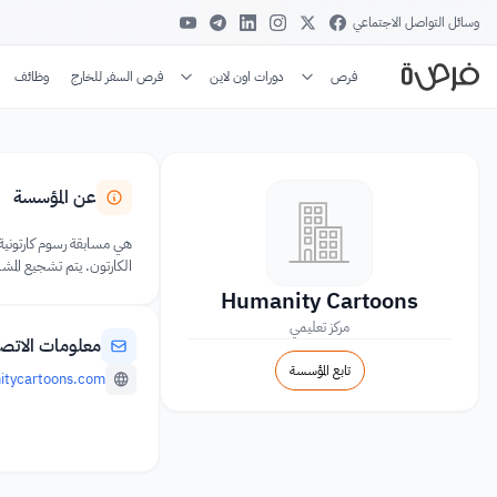
وسائل التواصل الاجتماعي
فرص
دورات اون لاين
فرص السفر للخارج
وظائف
عن المؤسسة
الكارتون. يتم تشجيع المشاركين البالغين من العمر 16 عامًا أو أكثر على تقديم رسو
Humanity Cartoons
مركز تعليمي
معلومات الاتص
تابع المؤسسة
nitycartoons.com