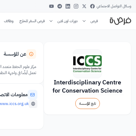
وسائل التواصل الاجتماعي
فرص
دورات اون لاين
فرص السفر للخارج
وظائف
عن المؤسسة
مركز علوم الحفظ متعدد ا
تعمل أيضًا في واجهة النظ
Interdisciplinary Centre
for Conservation Science
معلومات الاتص
تابع المؤسسة
/www.iccs.org.uk/