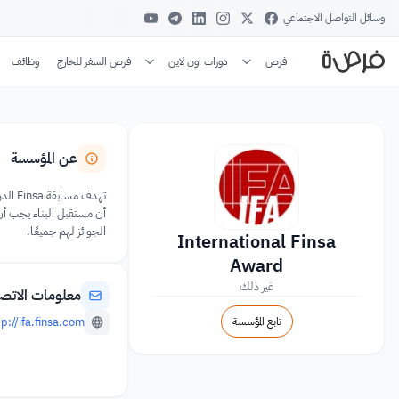
وسائل التواصل الاجتماعي
فرص
دورات اون لاين
فرص السفر للخارج
وظائف
عن المؤسسة
تهدف 
أن مستقبل البناء يجب أن 
الجوائز لهم جميعًا.
International Finsa
Award
غير ذلك
معلومات الاتص
تابع المؤسسة
p://ifa.finsa.com/