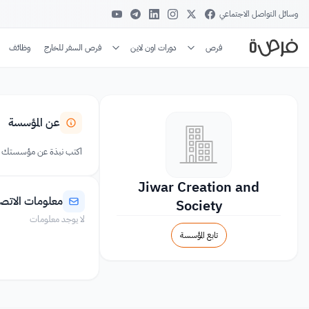
وسائل التواصل الاجتماعي
فرص
دورات اون لاين
فرص السفر للخارج
وظائف
عن المؤسسة
اكتب نبذة عن مؤسستك
Jiwar Creation and
معلومات الاتص
Society
لا يوجد معلومات
تابع المؤسسة