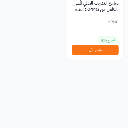
برنامج التدريب العالمي المُمول
بالكامل من KPMG: اغتنم
فرصتك العالمية
KPMG
متاح دائمًا
تقدم الآن