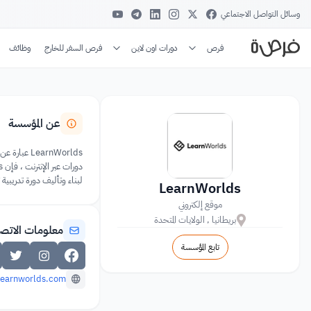
وسائل التواصل الاجتماعي
فرص
دورات اون لاين
فرص السفر للخارج
وظائف
عن المؤسسة
earnWorlds
لبناء وتأليف دورة تدريبي
LearnWorlds
موقع إلكتروني
بريطانيا , الولايات المتحدة
معلومات الاتص
تابع المؤسسة
learnworlds.com/