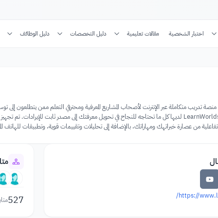
اختبار الشخصية
مقالات تعليمية
دليل التخصصات
دليل الوظائف
L عبارة عن منصة تدريب متكاملة عبر الإنترنت لأصحاب المشاريع المعرفية ومحترفي التعلم ممن يتطلعون 
دورات عبر الإنترنت ، فإن LearnWorlds لديها كل ما تحتاجه للنجاح في تحويل معرفتك إلى مصدر ثابت ل
ة تفاعلية من عصارة خبراتهك ومهاراتك، بالإضافة إلى تحليلات وتقييمات قوية، وتطبيقات للهاتف ال
ال
متا
https://www.
527
متاب