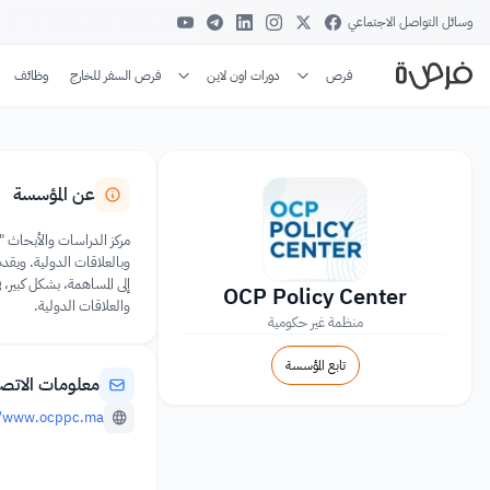
وسائل التواصل الاجتماعي
فرص
دورات اون لاين
فرص السفر للخارج
وظائف
عن المؤسسة
وبالعلاقات الدولية. ويقدم
إلى المساهمة، بشكل كبير، ف
OCP Policy Center
والعلاقات الدولية.
منظمة غير حكومية
تابع المؤسسة
معلومات الاتص
//www.ocppc.ma/