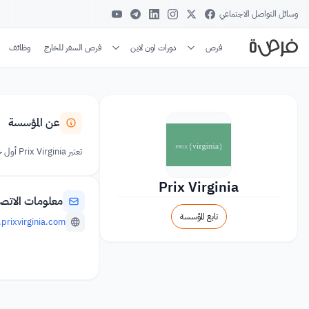
وسائل التواصل الاجتماعي
فرص
دورات اون لاين
فرص السفر للخارج
وظائف
عن المؤسسة
تعتبر Prix Virginia أول جائزة للتصوير الفوتوغرافي مخصصة حصريًا للمصورات الإناث، بصرف النظر عن عمرهن أو جنسيتهن، بشرط ألا يكون العمل المقدم قد تم عرضه في فرنسا بعد.
Prix Virginia
معلومات الاتص
تابع المؤسسة
rixvirginia.com