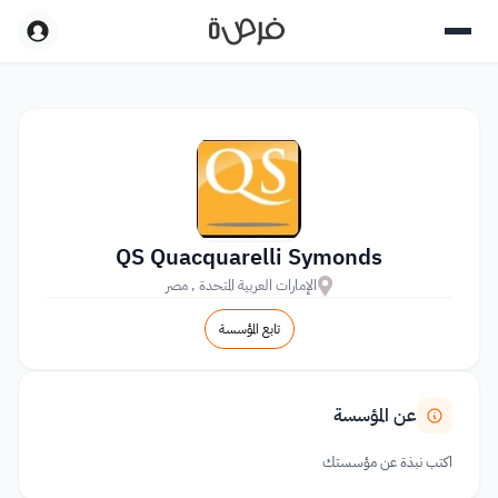
QS Quacquarelli Symonds
الإمارات العربية المتحدة , مصر
تابع المؤسسة
عن المؤسسة
اكتب نبذة عن مؤسستك