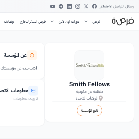
وسائل التواصل الاجتماعي
فرص
دورات اون لاين
فرص السفر للخارج
وظائف
عن المؤسسة
اكتب نبذة عن مؤسستك
Smith Fellows
معلومات الاتص
منظمة غير حكومية
الولايات المتحدة
لا يوجد معلومات
تابع المؤسسة