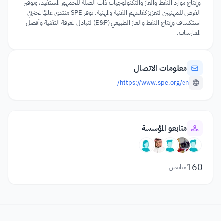
وإنتاج موارد النفط والغاز والتكنولوجيات ذات الصلة للجمهور المستفيد، وتوفير
الفرص للمهنيين لتعزيز كفاءتهم الفنية والمهنية. توفر SPE منتدى عالميًا لمحترفي
استكشاف وإنتاج النفط والغاز الطبيعي (E&P) لتبادل المعرفة التقنية وأفضل
الممارسات.
معلومات الاتصال
https://www.spe.org/en/
متابعو المؤسسة
160
متابعين