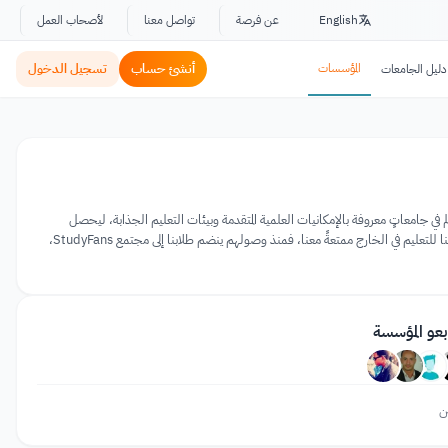
English
عن فرصة
تواصل معنا
لأصحاب العمل
المؤسسات
أنشئ حساب
تسجيل الدخول
دليل الجامعات
الم في جامعاتٍ معروفة بالإمكانيات العلمية المتقدمة وبيئات التعليم الجذابة، ليحصل
طلابنا على تجربةٍ فريدة أثناء دراسته في شتى المجالات، وبشكل يتماشى مع هويتنا وأهدافنا. ولأننا نرغب بأن نجعل رحلة طلابنا للتعليم في الخارج ممتعةً معنا، فمنذ وصولهم ينضم طلابنا إلى مجتمع StudyFans،
بعو المؤسسة
ن