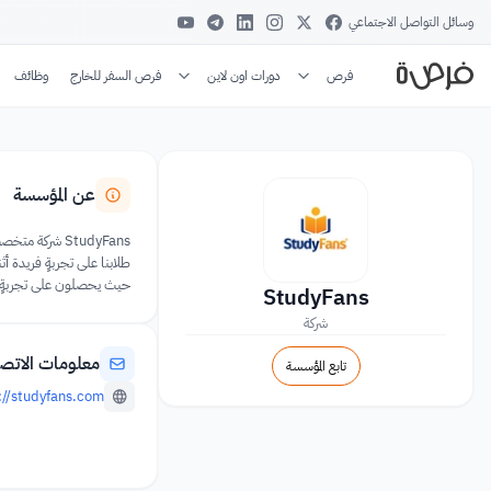
وسائل التواصل الاجتماعي
فرص
دورات اون لاين
فرص السفر للخارج
وظائف
عن المؤسسة
StudyFans شرك
حيث يحصلون على تجربةٍ م
StudyFans
شركة
معلومات الاتص
تابع المؤسسة
://studyfans.com/