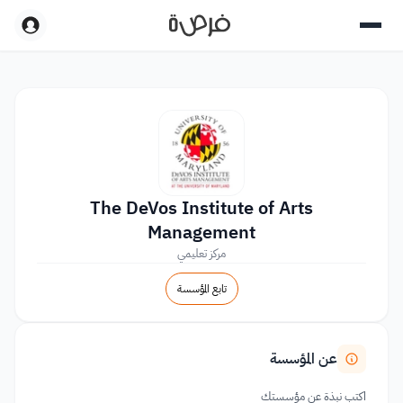
The DeVos Institute of Arts
Management
مركز تعليمي
تابع المؤسسة
عن المؤسسة
اكتب نبذة عن مؤسستك