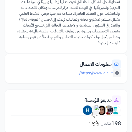
(محاولة حل المشاكل المُلحّة التي تعرضت لها إيطاليا وفيينّا في فترة ما بعد
الحرب) وتتميز بأنها -في الوقت نفسه- مركز للدراسات ومكان للاجتماعات
والمناقشات حول القضايا المعاصرة. مساحة يتم فيها فرض النشاط العلمي
بشكل مستمر (مشاريع بحثية وفعاليات تهدف إلى تحسين "المعرفة بالعالم")
والتفكير في الشؤون السياسية والاجتماعية الحالية التي تشجع الأبحاث
متعددة التخصصات والمقارنة بين المعارف والثقافات العلمية والمهنية المختلفة،
وهذا من أجل توفير أدوات جديدة للتحليل والفهم، فضلاً عن فرص مواتية
"لبناء عالم جديد".
معلومات الاتصال
https://www.cini.it/
متابعو المؤسسة
198
متابعين