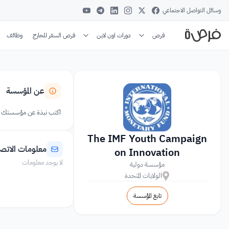
وسائل التواصل الاجتماعي
فرص
دورات اون لاين
فرص السفر للخارج
وظائف
عن المؤسسة
اكتب نبذة عن مؤسستك
The IMF Youth Campaign
معلومات الاتص
on Innovation
لا يوجد معلومات
مؤسسة دولية
الولايات المتحدة
تابع المؤسسة