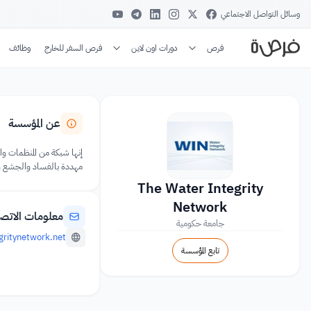
وسائل التواصل الاجتماعي
فرص
دورات اون لاين
فرص السفر للخارج
وظائف
عن المؤسسة
مهددة بالفساد والجشع وخي
The Water Integrity
Network
معلومات الاتص
جامعة حكومية
ritynetwork.net/
تابع المؤسسة