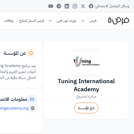
وسائل التواصل الاجتماعي
فرص
دورات اون لاين
فرص السفر للخارج
وظائف
عن المؤسسة
أدوات لتعزيز الفهم والتعا
الحالي شبكة عالمية من ال
Tuning International
Academy
مبادرة/مشروع
معلومات الاتص
تابع المؤسسة
ningacademy.org/