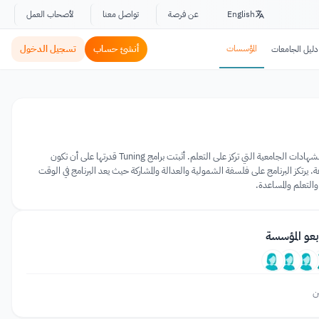
English
عن فرصة
تواصل معنا
لأصحاب العمل
المؤسسات
أنشئ حساب
تسجيل الدخول
دليل الجامعات
يعد برنامج Tuning Academy برنامجًا موجهًا للجامعات في أكثر من 120 دولة والذي يقدم آليات لتصميم وترسيخ برامج الشهادات الجامعية التي تركز على التعلم. أثبتت برامج Tuning قدرتها على أن تكون
ة. يرتكز البرنامج على فلسفة الشمولية والعدالة والمشاركة حيث يعد البرنامج في الوقت
التعلم والمساعدة.
بعو المؤسسة
ن