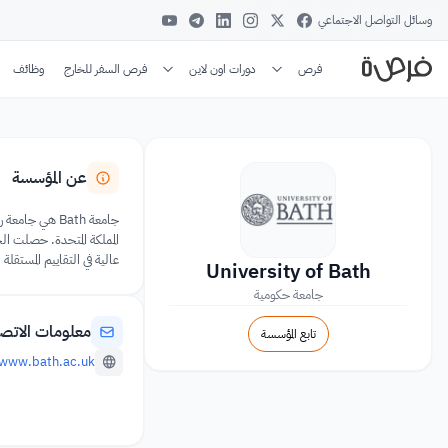
وسائل التواصل الاجتماعي
فرص
دورات اون لاين
فرص السفر للخارج
وظائف
عن المؤسسة
عالية في التقاييم المستق
University of Bath
جامعة حكومية
معلومات الاتص
تابع المؤسسة
www.bath.ac.uk