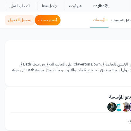
English
عن فرصة
تواصل معنا
لأصحاب العمل
المؤسسات
أنشئ حساب
تسجيل الدخول
دليل الجامعات
جامعة Bath هي جامعة رائدة في المملكة المتحدة تتمتع بسمعة دولية مميزة في التدريس والبحث العلمي، ويقع الحرم الجامعي الرئيسي للجامعة في Claverton Down، على الجانب الشرقي من مدينة Bath في
المملكة المتحدة. حصلت الجامعة على الميثاق الملكي في عام 1966، وتعتبر الآن ضمن أفضل وأكبر عشر جامعات في المملكة المتحدة ولها سمعة جيدة في مجالات الأبحاث والتدريس، حيث تحتل جامعة Bath على مرتبة
بعو المؤسسة
ن