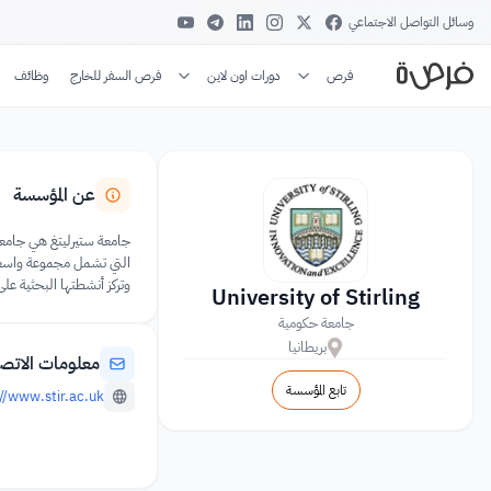
وسائل التواصل الاجتماعي
فرص
دورات اون لاين
فرص السفر للخارج
وظائف
عن المؤسسة
التي تشمل مجموعة واسعة م
وتركز أنشطتها البحثية على
University of Stirling
جامعة حكومية
بريطانيا
معلومات الاتص
تابع المؤسسة
//www.stir.ac.uk/