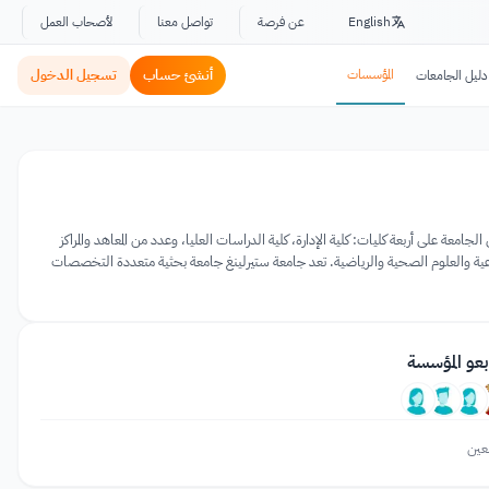
English
عن فرصة
تواصل معنا
لأصحاب العمل
المؤسسات
أنشئ حساب
تسجيل الدخول
دليل الجامعات
 جامعة حكومية تقع في مدينة سيترلينغ، اسكتلندا، وتأسست بموجب الميثاق الملكي في عام 1967. تحتوي الجامعة على أربعة كليات: كلية الإدارة، كلية الدراسات العليا، وعدد من المعاهد والمراكز
تماعية والعلوم الصحية والرياضية. تعد جامعة ستيرلينغ جامعة بحثية متعددة التخصصات
بعو المؤسسة
عين