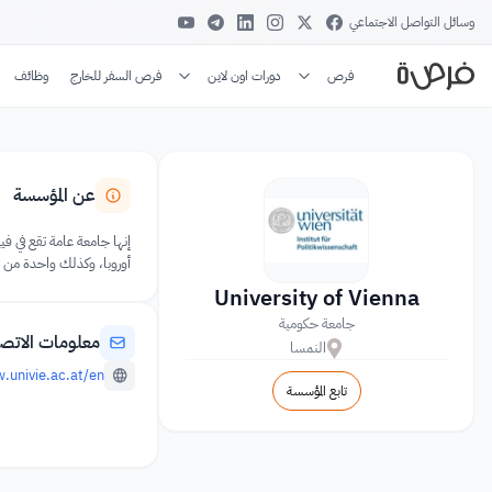
وسائل التواصل الاجتماعي
فرص
دورات اون لاين
فرص السفر للخارج
وظائف
عن المؤسسة
أوروبا، وكذلك واحدة من أكثر الجامعات شهرة، وخاصة في
University of Vienna
جامعة حكومية
معلومات الاتص
النمسا
.univie.ac.at/en/
تابع المؤسسة