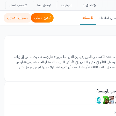
English
عن فرصة
تواصل معنا
لأصحاب العمل
المؤسسات
أنشئ حساب
تسجيل الدخول
دليل الجامعات
اواة وديمقراطية. تسعى ODBKللقيام بذلك عن طريق تنويع وزيادة عدد الأشخاص الذين يفهمون الفن المعاصر ويتفاعلون معه. حيث تسعى إلى زيادة
لنشطين في صنع القرار الذي يحدد عالم الفن الحالي والمستقبلي. من خلال اتخاذ القرارات، يشير ODBKإلى القدرة على التأثير في اختيار الفنانين في الأماكن الفنية - العامة أو الخاصة، المعروفة أو غير
المعروفة، وأهمية الفنانين وأعمالهم بالنسبة لعالم الفن، وأسعار الحد الأقصى للأعمال الفنية، وتوزيع الجمهور أموال للفنون. يجادل مكتب ODBK بأن هذا يجب أن يتم ويتخذ قرارًا دون تأثير من عوامل مثل
بعو المؤسسة
ن