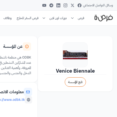
وسائل التواصل الاجتماعي
فرص
دورات اون لاين
فرص السفر للخارج
وظائف
عن المؤسسة
Venice Biennale
الدخل والجنس والجنسية و
تابع المؤسسة
معلومات الاتص
p://www.odbk.tk