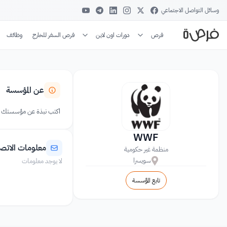
وسائل التواصل الاجتماعي
فرص
دورات اون لاين
فرص السفر للخارج
وظائف
عن المؤسسة
اكتب نبذة عن مؤسستك
WWF
معلومات الاتص
منظمة غير حكومية
سويسرا
لا يوجد معلومات
تابع المؤسسة