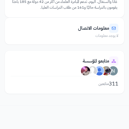
غانا والسنغال. اليوم، تدعم المبادرة العلماء من أكثر من 42 دولة مع 185 باحثًا
يقومون بالدراسة حاليًا و161 من طلاب الدراسات العليا.
معلومات الاتصال
لا يوجد معلومات
متابعو المؤسسة
311
متابعين