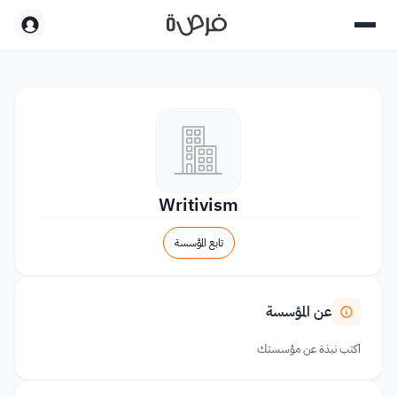
Writivism
تابع المؤسسة
عن المؤسسة
اكتب نبذة عن مؤسستك