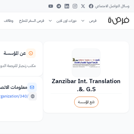
وسائل التواصل الاجتماعي
فرص
دورات اون لاين
فرص السفر للخارج
وظائف
عن المؤسسة
مكتب زنجبار للترجمة الدو
Zanzibar Int. Translation
معلومات الاتص
&. G.S.
/organization/340/مكتب-زنجبار-للترجمة-الدولية-المعتمدة-والخدمات
تابع المؤسسة