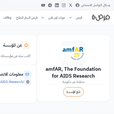
وسائل التواصل الاجتماعي
فرص
دورات اون لاين
فرص السفر للخارج
وظائف
عن المؤسسة
اكتب نبذة عن مؤسستك
amfAR, The Foundation
معلومات الاتص
for AIDS Research
منظمة غير حكومية
/organization/633/amfAR,-The-Foundation-for-AIDS-Research
تابع المؤسسة