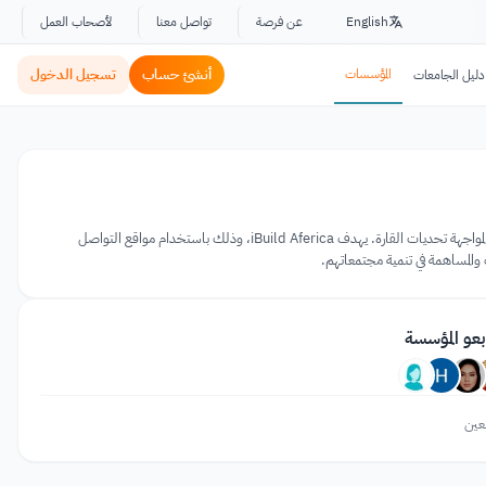
English
عن فرصة
تواصل معنا
لأصحاب العمل
المؤسسات
أنشئ حساب
تسجيل الدخول
دليل الجامعات
iBuild Africa هي حركة تطالب بالمساواة بين الجنسين وتسعى جاهدة على توحيد جهود الشباب الأفارقة لاتخاذ إجراءات لمواجهة تحديات القارة. يهدف iBuild Aferica، وذلك باستخدام مواقع التواصل
 والمساهمة في تنمية مجتمعاتهم.
بعو المؤسسة
عين