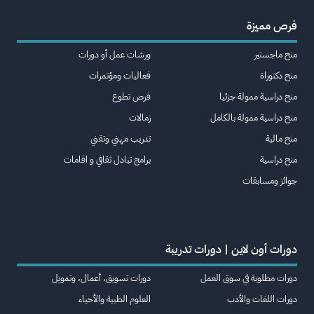
فرص مميزة
منح ماجستير
ورشات عمل أو دورات
منح دكتوراة
فعاليات ومؤتمرات
منح دراسية ممولة جزئيا
فرص تطوع
منح دراسية ممولة بالكامل
زمالات
منح مالية
تدريب مهني وتقني
منح دراسية
برامج تبادل ثقافي و اقامات
جوائز ومسابقات
دورات أون لاين | دورات تدريبة
دورات مطلوبة في سوق العمل
دورات تسويق، أعمال، وتمويل
دورات اللغات والأدب
العلوم الطبية والأحياء