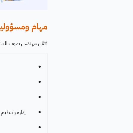
مهام ومسؤولي
يُتقن مهندس صوت البث الح
إدارة وتنظيم 