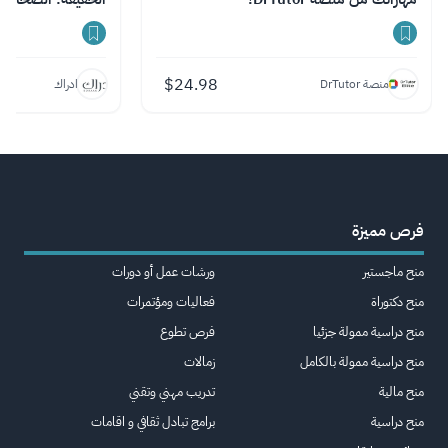
$
24.98
منصة DrTutor
ادراك
فرص مميزة
منح ماجستير
ورشات عمل أو دورات
منح دكتوراة
فعاليات ومؤتمرات
منح دراسية ممولة جزئيا
فرص تطوع
منح دراسية ممولة بالكامل
زمالات
منح مالية
تدريب مهني وتقني
منح دراسية
برامج تبادل ثقافي و اقامات