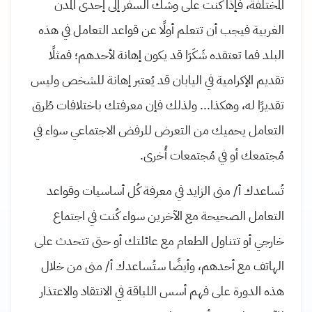
المُختلفة، فإذا كُنت على وشك السفر إلى إحدى المُدن
الغربية فيجب أن تتعلم أولًا عن قواعد التعامل في هذه
البلد فما تعتقده شَكَرَا قد يكون إهانة لأحدهم؛ فمثلًا
تقديم الإكرامية في اليابان قد يُعتبر إهانة للشخص وليس
تقديرًا له، وهكذا... ولذلك فإن معرفتك باختلافات طُرق
التعامل يحميك من التعرض للرفض الاجتماعي سواء في
مُجتمعك أو في مُجتمعات أُخرى.
تُساعدك أ/ منى الزايد في معرفة كُل أساسيات وقواعد
التعامل الصحيحة مع الآخرين سواء كُنت في اجتماع
خارجي أو تتناول الطعام مع عائلتك أو حتى تتحدث على
الهاتف مع أحدهم، وأيضًا ستُساعدك أ/ منى من خلال
هذه الدورة على فهم أسس اللباقة في الانتقاد والاعتذار