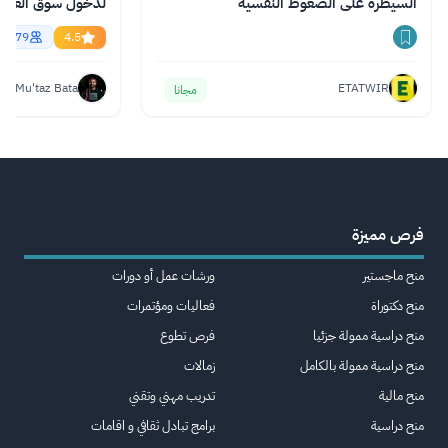
السيطرة على الضغوط النفسية
essional English
56779
4.5
Mu'taz Bata
ETATWIR
مجانا
فرص مميزة
منح ماجستير
ورشات عمل أو دورات
منح دكتوراة
فعاليات ومؤتمرات
منح دراسية ممولة جزئيا
فرص تطوع
منح دراسية ممولة بالكامل
زمالات
منح مالية
تدريب مهني وتقني
منح دراسية
برامج تبادل ثقافي و اقامات