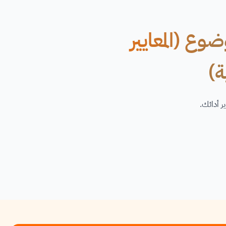
وع (المعايير
ة)
ر أدائك.