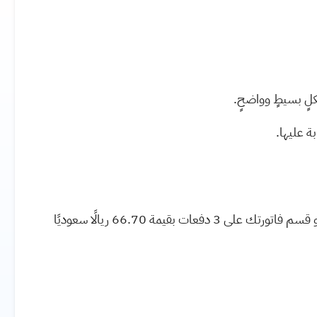
لٍ بسيطٍ وواضحٍ.
ة عليها.
قسم فاتورتك على 3 دفعات بقيمة
66.70
ريالًا سعوديًا