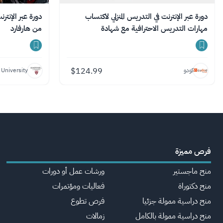
دورة عبر الإنترنت في التدريس المنزلي لاكتساب
دورة عبر الإنتر
مهارات التدريس الاحترافية مع شهادة
من هارفارد
$
124.99
كودو
 University
فرص مميزة
منح ماجستير
ورشات عمل أو دورات
منح دكتوراة
فعاليات ومؤتمرات
منح دراسية ممولة جزئيا
فرص تطوع
منح دراسية ممولة بالكامل
زمالات