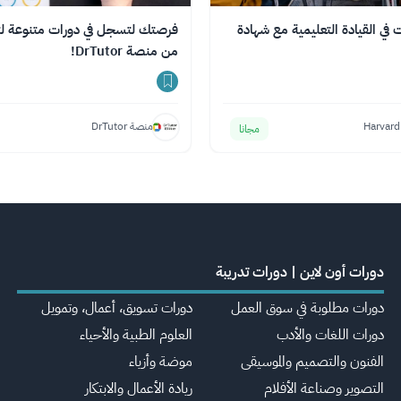
نت في القيادة التعليمية مع شهادة
فرصتك لتسجل في دورات متنوعة لت
من منصة DrTutor!
Harvard
منصة DrTutor
مجانا
دورات أون لاين | دورات تدريبة
دورات مطلوبة في سوق العمل
دورات تسويق، أعمال، وتمويل
دورات اللغات والأدب
العلوم الطبية والأحياء
الفنون والتصميم والموسيقى
موضة وأزياء
التصوير وصناعة الأفلام
ريادة الأعمال والابتكار