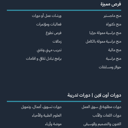
أدوات تفاعلية مثل الاختبارات والتمارين العملية التي
فرص مميزة
تساعد المتعلمين على تطبيق ما تعلموه. كما يوفر
منح ماجستير
ورشات عمل أو دورات
الموقع شهادات إتمام للدورات لزيادة فرص التطور
المهني.
اقرأ المزيد.
منح دكتوراة
فعاليات ومؤتمرات
منح دراسية ممولة جزئيا
فرص تطوع
منح دراسية ممولة بالكامل
زمالات
منح مالية
تدريب مهني وتقني
منح دراسية
برامج تبادل ثقافي و اقامات
جوائز ومسابقات
دورات أون لاين | دورات تدريبة
دورات مطلوبة في سوق العمل
دورات تسويق، أعمال، وتمويل
دورات اللغات والأدب
العلوم الطبية والأحياء
الفنون والتصميم والموسيقى
موضة وأزياء