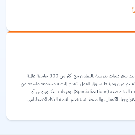
كورسيرا (Coursera) هي منصة تعليمية رائدة عبر الإنترنت توفر دورات تدريبية بالتعاون مع أكثر من 300 جامعة عالمية
(مثل Google و Meta و IBM) لتقديم تعليم مرن ومرتبط بسوق العمل. تقدم المنصة مجموعة واسعة من
الخيارات التعليمية، بما في ذلك الشهادات المهنية، الدورات التخصصية (Specializations)، ودرجات البكالوريوس أو
لتكنولوجيا، الأعمال، والصحة. تستخدم المنصة الذكاء الاصطناعي
اقرأ المزيد.