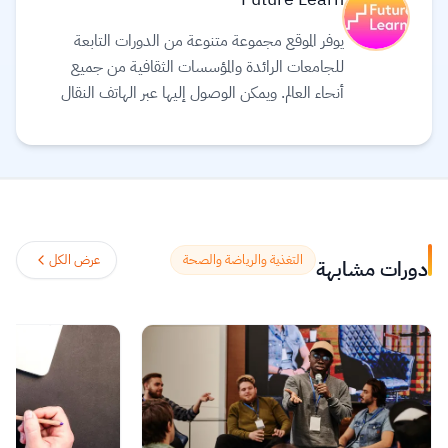
يوفر الموقع مجموعة متنوعة من الدورات التابعة
للجامعات الرائدة والمؤسسات الثقافية من جميع
أنحاء العالم. ويمكن الوصول إليها عبر الهاتف النقال
والجهاز اللوحي (tablet) وأجهزة الحاسوب، بحيث
يمكنك توفيق التعليم في حياتك. يعتقد القائمون على
موقع Future learn أن التعليم يجب أن يكون
تجربة اجتماعية ممتعة، لذلك تتيح دوراتهم الفرصة
لمناقشة ما تتعلمه مع الآخرين أثناء التنقل، مما
يساعدك على اكتشافات جديدة وتشكيل أفكار
التغذية والرياضة والصحة
عرض الكل
دورات مشابهة
جديدة.
اقرأ المزيد.