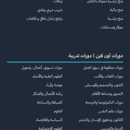
منح دراسية ممولة بالكامل
زمالات
منح مالية
تدريب مهني وتقني
منح دراسية
برامج تبادل ثقافي و اقامات
جوائز ومسابقات
دورات أون لاين | دورات تدريبة
دورات مطلوبة في سوق العمل
دورات تسويق، أعمال، وتمويل
دورات اللغات والأدب
العلوم الطبية والأحياء
الفنون والتصميم والموسيقى
موضة وأزياء
التصوير وصناعة الأفلام
ريادة الأعمال والابتكار
دورات التكنولوجيا والبرمجة
الضيافة والسياحة
دورات علم النفس
العلوم
القانون وحقوق الإنسان والجندر
السياسة والاقتصاد
التربية والتدريس
العلوم الاجتماعية