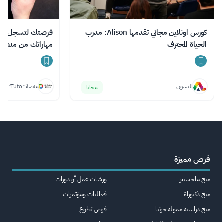
كورس اونلاين مجاني تقدمها Alison: مدرب
فرصتك لتسجل في د
الحياة المحترف
مهاراتك من منصة DrTutor
اليسون
منصة DrTutor
مجانا
فرص مميزة
منح ماجستير
ورشات عمل أو دورات
منح دكتوراة
فعاليات ومؤتمرات
منح دراسية ممولة جزئيا
فرص تطوع