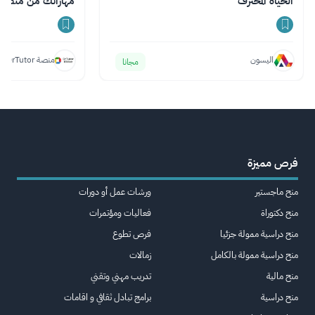
الحياة المحترف
مهاراتك من منصة DrTutor
اليسون
منصة DrTutor
مجانا
فرص مميزة
منح ماجستير
ورشات عمل أو دورات
منح دكتوراة
فعاليات ومؤتمرات
منح دراسية ممولة جزئيا
فرص تطوع
منح دراسية ممولة بالكامل
زمالات
منح مالية
تدريب مهني وتقني
منح دراسية
برامج تبادل ثقافي و اقامات