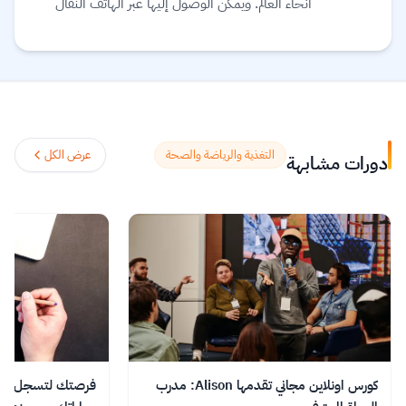
أنحاء العالم. ويمكن الوصول إليها عبر الهاتف النقال
والجهاز اللوحي (tablet) وأجهزة الحاسوب، بحيث
يمكنك توفيق التعليم في حياتك. يعتقد القائمون على
موقع Future learn أن التعليم يجب أن يكون
تجربة اجتماعية ممتعة، لذلك تتيح دوراتهم الفرصة
لمناقشة ما تتعلمه مع الآخرين أثناء التنقل، مما
يساعدك على اكتشافات جديدة وتشكيل أفكار
التغذية والرياضة والصحة
عرض الكل
دورات مشابهة
جديدة.
اقرأ المزيد.
كورس اونلاين مجاني تقدمها Alison: مدرب
فرصتك لتسجل في د