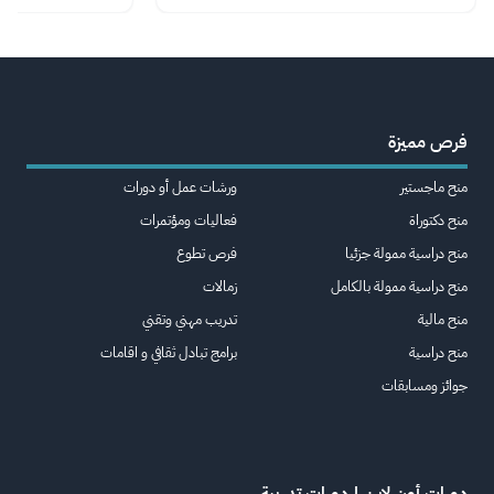
فرص مميزة
منح ماجستير
ورشات عمل أو دورات
منح دكتوراة
فعاليات ومؤتمرات
منح دراسية ممولة جزئيا
فرص تطوع
منح دراسية ممولة بالكامل
زمالات
منح مالية
تدريب مهني وتقني
منح دراسية
برامج تبادل ثقافي و اقامات
جوائز ومسابقات