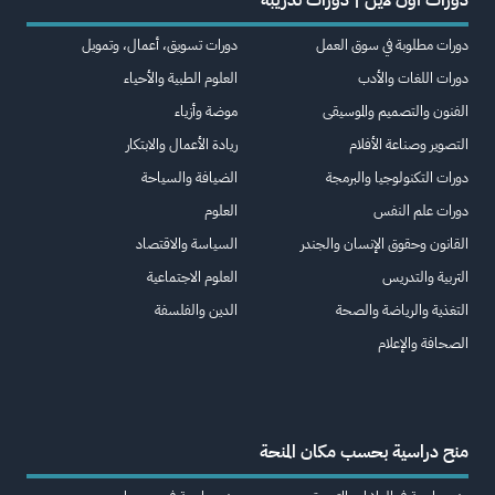
دورات أون لاين | دورات تدريبة
دورات مطلوبة في سوق العمل
دورات تسويق، أعمال، وتمويل
دورات اللغات والأدب
العلوم الطبية والأحياء
الفنون والتصميم والموسيقى
موضة وأزياء
التصوير وصناعة الأفلام
ريادة الأعمال والابتكار
دورات التكنولوجيا والبرمجة
الضيافة والسياحة
دورات علم النفس
العلوم
القانون وحقوق الإنسان والجندر
السياسة والاقتصاد
التربية والتدريس
العلوم الاجتماعية
التغذية والرياضة والصحة
الدين والفلسفة
الصحافة والإعلام
منح دراسية بحسب مكان المنحة