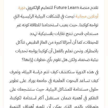
تقدم منصة Future Learn للتعليم الإلكتروني
دورة
أونلاين مجانية
تبحث في المشكلات البيئية الرئيسية التي
تواجه كوكبنا. حيث يعيب استخدامنا للطاقة كونه غير
مستدام، فنحن ننتج نفايات بلاستيكية تهدد
المحيطات، كما أن أجزاءًا كبيرة من العالم الطبيعي تتآكل
باضطراد. ونحن نعلم بالفعل أن كوكبنا يواجه تحديات
بيئية ضخمة، ولكن هل نقوم بأي خطوات إزاءها؟
في هذه الدورة ستكتشف كيف تتم دراسة البيئة، وتعرف
كيف تساعد البحوث العلمية في جامعة يورك على تطوير
حلول مستدامة للمشاكل البيئية
.
حيث ستشجعك على
التفكير في أهمية ضمان مستقبل أكثر استدامة لكوكبنا،
وتعرفك بالدور الذي يمكن أن تلعبه أهداف التنمية