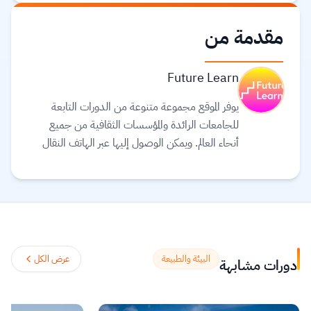
مقدمة من
Future Learn
يوفر الموقع مجموعة متنوعة من الدورات التابعة
للجامعات الرائدة والمؤسسات الثقافية من جميع
أنحاء العالم. ويمكن الوصول إليها عبر الهاتف النقال
والجهاز اللوحي (tablet) وأجهزة الحاسوب، بحيث
يمكنك توفيق التعليم في حياتك. يعتقد القائمون على
موقع Future learn أن التعليم يجب أن يكون
تجربة اجتماعية ممتعة، لذلك تتيح دوراتهم الفرصة
لمناقشة ما تتعلمه مع الآخرين أثناء التنقل، مما
يساعدك على اكتشافات جديدة وتشكيل أفكار
البيئة والطبيعة
عرض الكل
دورات مشابهة
جديدة.
اقرأ المزيد.