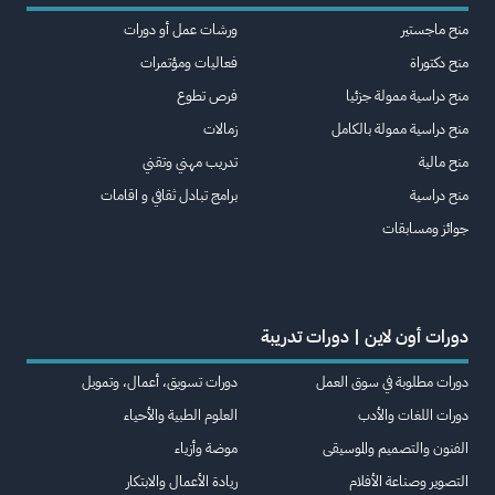
منح ماجستير
ورشات عمل أو دورات
منح دكتوراة
فعاليات ومؤتمرات
منح دراسية ممولة جزئيا
فرص تطوع
منح دراسية ممولة بالكامل
زمالات
منح مالية
تدريب مهني وتقني
منح دراسية
برامج تبادل ثقافي و اقامات
جوائز ومسابقات
دورات أون لاين | دورات تدريبة
دورات مطلوبة في سوق العمل
دورات تسويق، أعمال، وتمويل
دورات اللغات والأدب
العلوم الطبية والأحياء
الفنون والتصميم والموسيقى
موضة وأزياء
التصوير وصناعة الأفلام
ريادة الأعمال والابتكار