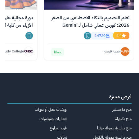
تعلم التصميم بالذكاء الاصطناعي من الصفر
دورة مجانية على ا
2026: كورس عملي شامل لـ Gemini
الأزياء من كلية أك
وChatGPT وClaude
14720
4.4
منصة فرصة
 Study College
مجانا
فرص مميزة
منح ماجستير
ورشات عمل أو دورات
منح دكتوراة
فعاليات ومؤتمرات
منح دراسية ممولة جزئيا
فرص تطوع
منح دراسية ممولة بالكامل
زمالات