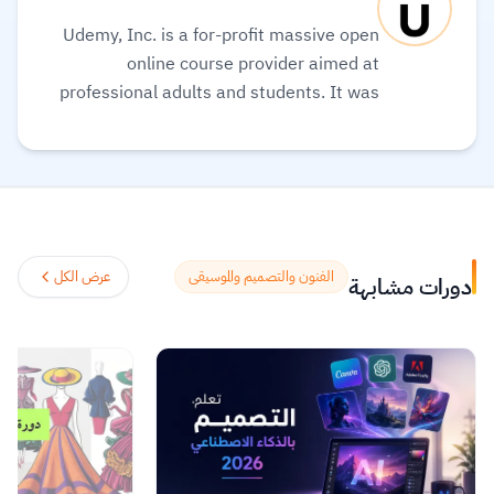
Udemy, Inc. is a for-profit massive open
online course provider aimed at
professional adults and students. It was
founded in May 2010. Its global
community and course catalog get bigger
every day. It is committed to changing the
future of learning for the better. As well, it
helps organizations of all types and sizes
prepare for the path ahead.
اقرأ المزيد.
الفنون والتصميم والموسيقى
عرض الكل
دورات مشابهة