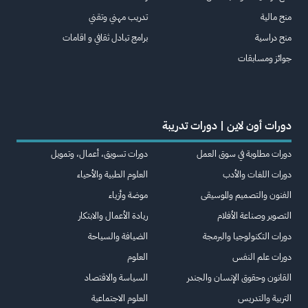
منح مالية
تدريب مهني وتقني
منح دراسية
برامج تبادل ثقافي و اقامات
جوائز ومسابقات
دورات أون لاين | دورات تدريبة
دورات مطلوبة في سوق العمل
دورات تسويق، أعمال، وتمويل
دورات اللغات والأدب
العلوم الطبية والأحياء
الفنون والتصميم والموسيقى
موضة وأزياء
التصوير وصناعة الأفلام
ريادة الأعمال والابتكار
دورات التكنولوجيا والبرمجة
الضيافة والسياحة
دورات علم النفس
العلوم
القانون وحقوق الإنسان والجندر
السياسة والاقتصاد
التربية والتدريس
العلوم الاجتماعية