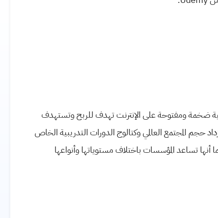
ورات تدريبية ضخمة ومفتوحة على الإنترنت تهدف للربح وتستهدف
 والطلاب المحترفين. قد تم تأسيسها في مايو 2026، ويزداد حجم المجتمع العالمي وكتالوج الدورات التدريبية الخاص
ا أنها تساعد المؤسسات باختلاف مستوياتها وأنواعها