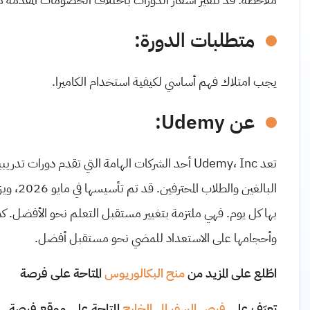
متطلبات الدورة:
يجب امتلاك فهم أساسي لكيفية استخدام الكاميرا.
عن Udemy:
تعد Udemy، Inc أحد الشركات الهامة التي تقدم د
البالغين
بها كل يوم. فهي ملتزمة بتغيير مستقبل التعلم نحو الأفضل. كم
وأحجامها على الاستعداد للمضي نحو مستقبل أفضل.
اطّلع على المزيد من
منح البكالوريوس
المتاحة على فرصة
تعرّف على
فرص السفر إلى الخارج
المتاحة على موقع فرصة