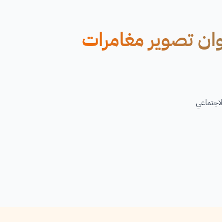
لاين من Udemy بعنوان تصوير مغامرات
لاجتماعي