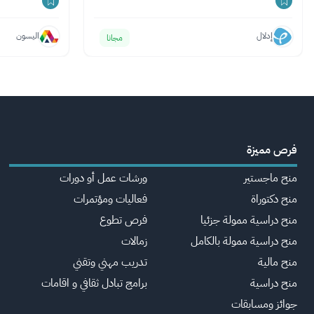
إدلال
اليسون
مجانا
فرص مميزة
منح ماجستير
ورشات عمل أو دورات
منح دكتوراة
فعاليات ومؤتمرات
منح دراسية ممولة جزئيا
فرص تطوع
منح دراسية ممولة بالكامل
زمالات
منح مالية
تدريب مهني وتقني
منح دراسية
برامج تبادل ثقافي و اقامات
جوائز ومسابقات