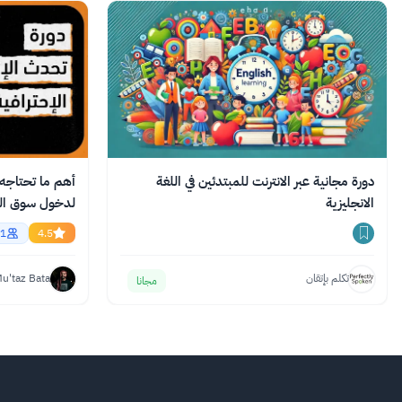
دورة مجانية عبر الانترنت للمبتدئين في اللغة
أهم ما تحتاجه م
الانجليزية
English
1
4.5
تكلم بإتقان
u'taz Bata
مجانا