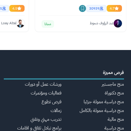
5
4.5
30939
4.7
عبد الرؤوف شموط
Loay Altal
مجانا
فرص مميزة
منح ماجستير
ورشات عمل أو دورات
منح دكتوراة
فعاليات ومؤتمرات
منح دراسية ممولة جزئيا
فرص تطوع
منح دراسية ممولة بالكامل
زمالات
منح مالية
تدريب مهني وتقني
منح دراسية
برامج تبادل ثقافي و اقامات