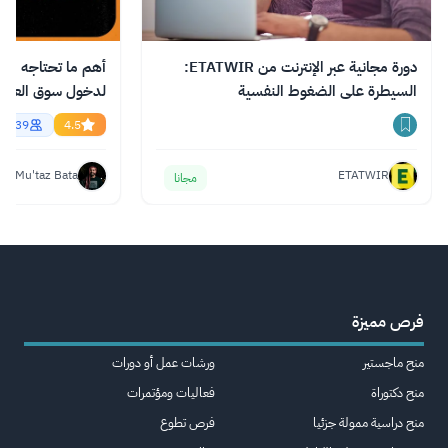
دورة مجانية عبر الإنترنت من ETATWIR:
أهم ما تحتاجه من ال
السيطرة على الضغوط النفسية
essional English
56739
4.5
Mu'taz Bata
ETATWIR
مجانا
فرص مميزة
منح ماجستير
ورشات عمل أو دورات
منح دكتوراة
فعاليات ومؤتمرات
منح دراسية ممولة جزئيا
فرص تطوع