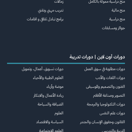
منح دراسية ممولة بالكامل
زمالات
منح مالية
تدريب مهني وتقني
منح دراسية
برامج تبادل ثقافي و اقامات
جوائز ومسابقات
دورات أون لاين | دورات تدريبة
دورات مطلوبة في سوق العمل
دورات تسويق، أعمال، وتمويل
دورات اللغات والأدب
العلوم الطبية والأحياء
الفنون والتصميم والموسيقى
موضة وأزياء
التصوير وصناعة الأفلام
ريادة الأعمال والابتكار
دورات التكنولوجيا والبرمجة
الضيافة والسياحة
دورات علم النفس
العلوم
القانون وحقوق الإنسان والجندر
السياسة والاقتصاد
التربية والتدريس
العلوم الاجتماعية