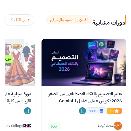
الفنون والتصميم والموسيقى
عرض الكل
دورات مشابهة
تعلم التصميم بالذكاء الاصطناعي من الصفر
دورة مجانية على ا
2026: كورس عملي شامل لـ Gemini
الأزياء من كلية أك
وChatGPT وClaude
14400
4.4
منصة فرصة
 Study College
مجانا