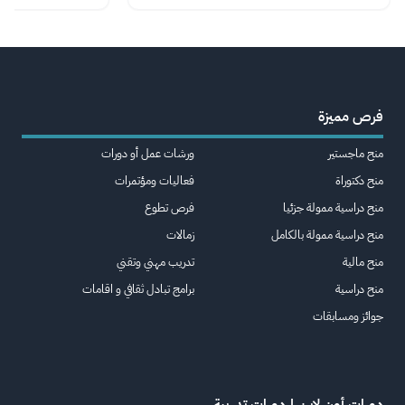
فرص مميزة
منح ماجستير
ورشات عمل أو دورات
منح دكتوراة
فعاليات ومؤتمرات
منح دراسية ممولة جزئيا
فرص تطوع
منح دراسية ممولة بالكامل
زمالات
منح مالية
تدريب مهني وتقني
منح دراسية
برامج تبادل ثقافي و اقامات
جوائز ومسابقات
دورات أون لاين | دورات تدريبة