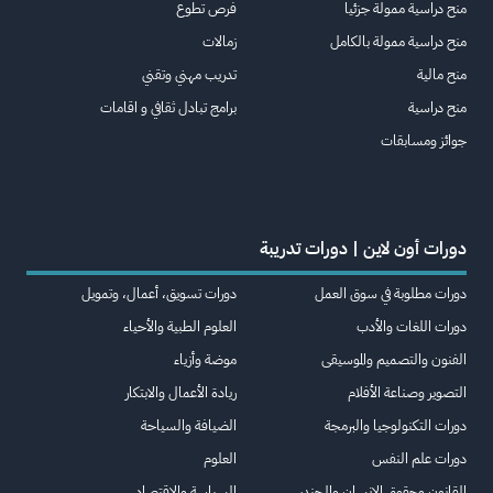
منح دراسية ممولة جزئيا
فرص تطوع
منح دراسية ممولة بالكامل
زمالات
منح مالية
تدريب مهني وتقني
منح دراسية
برامج تبادل ثقافي و اقامات
جوائز ومسابقات
دورات أون لاين | دورات تدريبة
دورات مطلوبة في سوق العمل
دورات تسويق، أعمال، وتمويل
دورات اللغات والأدب
العلوم الطبية والأحياء
الفنون والتصميم والموسيقى
موضة وأزياء
التصوير وصناعة الأفلام
ريادة الأعمال والابتكار
دورات التكنولوجيا والبرمجة
الضيافة والسياحة
دورات علم النفس
العلوم
القانون وحقوق الإنسان والجندر
السياسة والاقتصاد