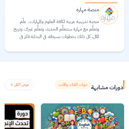
منصة مهارة
منصة تدريبية عربية لكافة العلوم والمهارات.. علِّم
وتعلَّم مع مهارة ستتعلِّم الجديد، وتعلَّم غيرك، وتربح
المال، كل ذلك بخطوات بسيطة، في البداية فكر فى
موضوع متمكن فيه وتستطيع تعليمه لغيرك عبر دورة
تدريب مع مهارة. خطط وجهز محتويات الدورة من
مقاطع مرئية ونصوص ومرفقات وشروحات. استخدم
منصة مهارة لإضافة دورتك ومعلوماتها وتحميل
محتوياتها. يُمكنك أن تجعل دورتك بالمجان أو تحديد
سعر مناسب وتحقيق دخل مادى إضافي.
اقرأ المزيد.
دورات اللغات والأدب
عرض الكل
دورات مشابهة