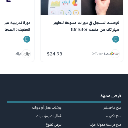
فرصتك لتسجل في دورات متنوعة لتطوير
دورة تدريبية عبر ا
مهاراتك من منصة DrTutor!
الحقيقة: الصحافة 
$
24.98
منصة DrTutor
ادراك
فرص مميزة
منح ماجستير
ورشات عمل أو دورات
منح دكتوراة
فعاليات ومؤتمرات
منح دراسية ممولة جزئيا
فرص تطوع