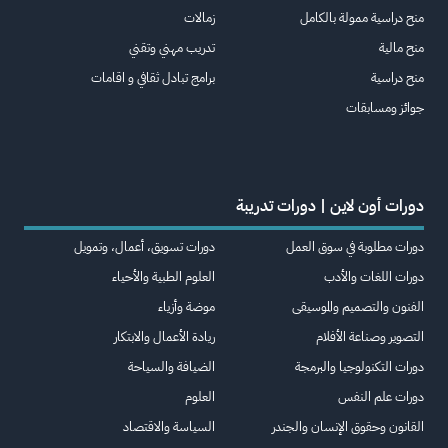
منح دراسية ممولة بالكامل
زمالات
منح مالية
تدريب مهني وتقني
منح دراسية
برامج تبادل ثقافي و اقامات
جوائز ومسابقات
دورات أون لاين | دورات تدريبة
دورات مطلوبة في سوق العمل
دورات تسويق، أعمال، وتمويل
دورات اللغات والأدب
العلوم الطبية والأحياء
الفنون والتصميم والموسيقى
موضة وأزياء
التصوير وصناعة الأفلام
ريادة الأعمال والابتكار
دورات التكنولوجيا والبرمجة
الضيافة والسياحة
دورات علم النفس
العلوم
القانون وحقوق الإنسان والجندر
السياسة والاقتصاد