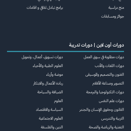
منح دراسية
برامج تبادل ثقافي و اقامات
جوائز ومسابقات
دورات أون لاين | دورات تدريبة
دورات مطلوبة في سوق العمل
دورات تسويق، أعمال، وتمويل
دورات اللغات والأدب
العلوم الطبية والأحياء
الفنون والتصميم والموسيقى
موضة وأزياء
التصوير وصناعة الأفلام
ريادة الأعمال والابتكار
دورات التكنولوجيا والبرمجة
الضيافة والسياحة
دورات علم النفس
العلوم
القانون وحقوق الإنسان والجندر
السياسة والاقتصاد
التربية والتدريس
العلوم الاجتماعية
التغذية والرياضة والصحة
الدين والفلسفة