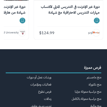
دورة عبر الإنترنت في التدريس المنزلي لاكتساب
دورة عبر الإنترنت في
مهارات التدريس الاحترافية مع شهادة
شهادة من هارفارد
$
124.99
كودو
vard University
فرص مميزة
منح ماجستير
ورشات عمل أو دورات
منح دكتوراة
فعاليات ومؤتمرات
منح دراسية ممولة جزئيا
فرص تطوع
منح دراسية ممولة بالكامل
زمالات
منح مالية
تدريب مهني وتقني