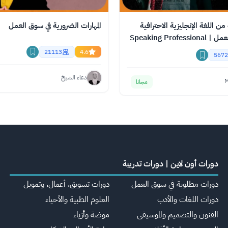
ن اللغة الإنجليزية الاحترافية
المهارات الضرورية في سوق العمل
لدخول سوق العمل | Speaking Professional
21113
4.6
5672
دعاء الشيخ
M
مجانا
دورات أون لاين | دورات تدريبة
دورات مطلوبة في سوق العمل
دورات تسويق، أعمال، وتمويل
دورات اللغات والأدب
العلوم الطبية والأحياء
الفنون والتصميم والموسيقى
موضة وأزياء