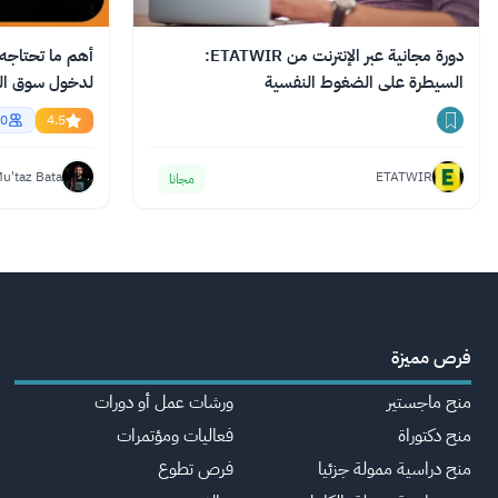
دورة مجانية عبر الإنترنت من ETATWIR:
أهم ما تحتاجه م
السيطرة على الضغوط النفسية
English
0
4.5
u'taz Bata
ETATWIR
مجانا
فرص مميزة
منح ماجستير
ورشات عمل أو دورات
منح دكتوراة
فعاليات ومؤتمرات
منح دراسية ممولة جزئيا
فرص تطوع